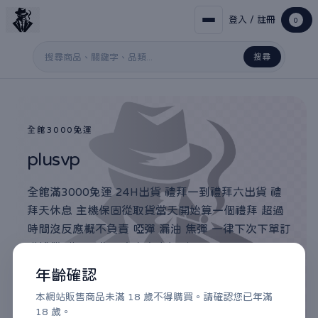
登入 / 註冊
0
搜尋
搜尋關鍵字
全館3000免運
plusvp
全館滿3000免運 24H出貨 禮拜一到禮拜六出貨 禮
拜天休息 主機保固從取貨當天開始算一個禮拜 超過
時間沒反應概不負責 啞彈 漏油 焦彈 一律下次下單訂
購補償 購買視為同意本商店規則
年齡確認
滿3000免運 / 24H出貨 / 7-11門市取貨付款
本網站販售商品未滿 18 歲不得購買。請確認您已年滿
18 歲。