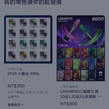
我的零售價你的批發價
30ML注油
SP2S 小煙油 30ML
NT$350
一次性拋棄式
LANA8000口拋棄式 買
今天下單預計 8 月 9 - 8 月 10
10送1 20送2以此類推 口
送達門市
味隨機贈送
NT$300
查看商品