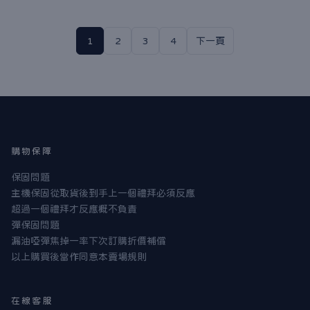
1
2
3
4
下一頁
購物保障
保固問題
主機保固從取貨後到手上一個禮拜必須反應
超過一個禮拜才反應概不負責
彈保固問題
漏油啞彈焦掉一率下次訂購折價補償
以上購買後當作同意本賣場規則
在線客服