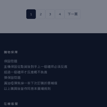
1
2
3
4
下一頁
購物保障
保固問題
主機保固從取貨後到手上一個禮拜必須反應
超過一個禮拜才反應概不負責
彈保固問題
漏油啞彈焦掉一率下次訂購折價補償
以上購買後當作同意本賣場規則
在線客服