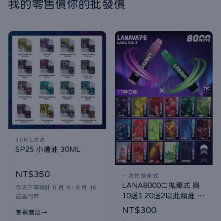
我的零售價你的批發價
30ML注油
SP2S 小煙油 30ML
NT$350
一次性拋棄式
LANA8000口拋棄式 買
今天下單預計 8 月 9 - 8 月 10
10送1 20送2以此類推 口
送達門市
味隨機贈送
NT$300
查看商品