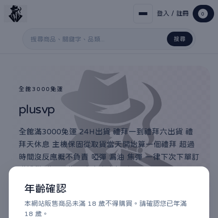
登入 / 註冊
0
搜尋
搜尋關鍵字
全館3000免運
plusvp
全館滿3000免運 24H出貨 禮拜一到禮拜六出貨 禮
拜天休息 主機保固從取貨當天開始算一個禮拜 超過
時間沒反應概不負責 啞彈 漏油 焦彈 一律下次下單訂
購補償 購買視為同意本商店規則
年齡確認
滿3000免運 / 24H出貨 / 7-11門市取貨付款
本網站販售商品未滿 18 歲不得購買。請確認您已年滿
18 歲。