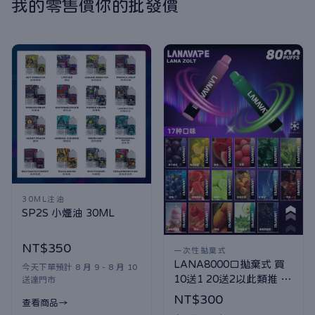
我的零售價你的批發價
30ML注油
SP2S 小煙油 30ML
NT$350
一次性拋棄式
LANA8000口拋棄式 買
今天下單預計 8 月 9 - 8 月 10
10送1 20送2以此類推 口
送達門市
味隨機贈送
NT$300
查看商品