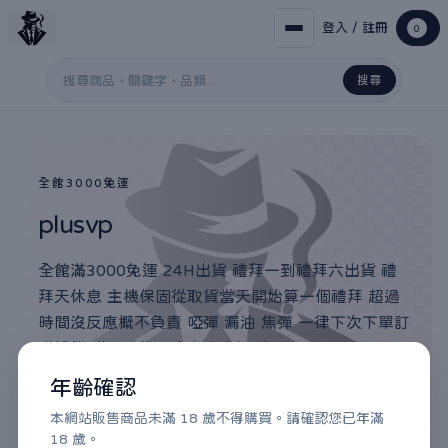
登入 / 註冊
0
搜尋
搜尋關鍵字
全館3000免運
plusvp
全館滿3000免運 24H出貨 禮拜一到禮拜六出貨 禮
拜天休息 主機保固從取貨當天開始算一個禮拜 超過
時間沒反應概不負責 啞彈 漏油 焦彈 一律下次下單訂
購補償 購買視為同意本商店規則
年齡確認
滿3000免運 / 24H出貨 / 7-11門市取貨付款
本網站販售商品未滿 18 歲不得購買。請確認您已年滿
18 歲。