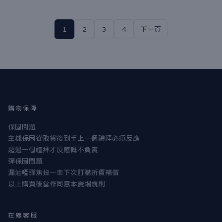
1
2
3
4
下一頁
購物保障
保固問題
主機保固從取貨後到手上一個禮拜必須反應
超過一個禮拜才反應概不負責
彈保固問題
漏油啞彈焦掉一率下次訂購折價補償
以上購買後當作同意本賣場規則
在線客服