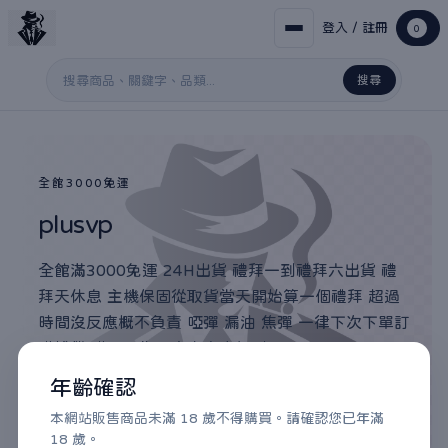
登入 / 註冊
0
搜尋
搜尋關鍵字
全館3000免運
plusvp
全館滿3000免運 24H出貨 禮拜一到禮拜六出貨 禮
拜天休息 主機保固從取貨當天開始算一個禮拜 超過
時間沒反應概不負責 啞彈 漏油 焦彈 一律下次下單訂
購補償 購買視為同意本商店規則
年齡確認
滿3000免運 / 24H出貨 / 7-11門市取貨付款
本網站販售商品未滿 18 歲不得購買。請確認您已年滿
18 歲。