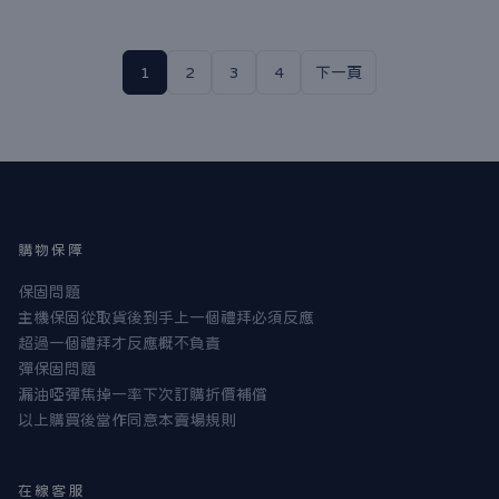
1
2
3
4
下一頁
購物保障
保固問題
主機保固從取貨後到手上一個禮拜必須反應
超過一個禮拜才反應概不負責
彈保固問題
漏油啞彈焦掉一率下次訂購折價補償
以上購買後當作同意本賣場規則
在線客服