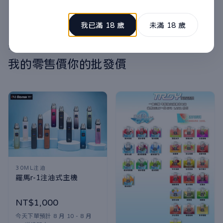
我已滿 18 歲
未滿 18 歲
全館滿3000免運 記得加官方LINE或BEEIN回報訂單編號
我的零售價你的批發價
30ML注油
羅馬r-1注油式主機
NT$1,000
今天下單預計 8 月 10 - 8 月